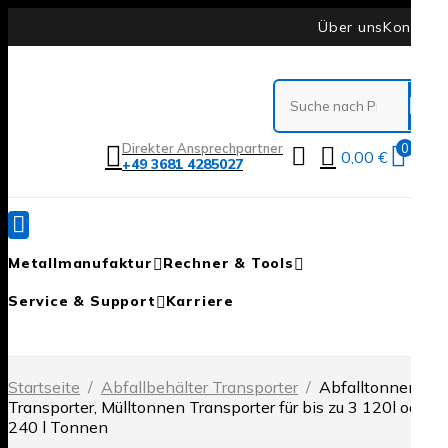
Über uns
Kontakt
Me
0
Direkter Ansprechpartner
0,00
€
+49 3681 4285027
Metallmanufaktur
Rechner & Tools
D
Service & Support
Karriere
0
Startseite
/
Abfallbehälter Transporter
/
Abfalltonnen
Transporter, Mülltonnen Transporter für bis zu 3 120l oder
240 l Tonnen