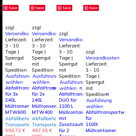
Save
Save
Save
Save
zzgl.
zzgl.
Versandkosten
Versandkosten
zzgl.
Lieferzeit:
Lieferzeit:
Versandkosten
3 - 10
3 - 10
Lieferzeit:
Tage |
Tage |
3 - 10
zzgl.
Sperrgut
Sperrgut
Tage |
Versandkosten
mit
mit
Sperrgut
Lieferzeit:
Spedition
Spedition
mit
3 - 10
Ausführung
Ausführung
Spedition
Tage |
wählen
wählen
Ausführung
Sperrgut
Abfalltransportwagen
Abfalltransportwagen
wählen
mit
für 3x
für 2x
Abfalltransportwagen
Spedition
240L
240L
DUO für
Ausführung
Mülltonnen
Mülltonnen
1100 L
wählen
MTW600
MTW400
Müllcontainer
Abfalltransportwage
Abfallbehälter
Abfallbehälter
mit
für
Transporter
Transporter
Zusatzaufnahme
1100l
556,72
€
497,36
€
für 2
Müllcontainer
(inkl.
(inkl.