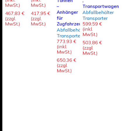
Tonnen
,
MwSt.)
MwSt.)
–
Transportwagen
Anhänger
Abfallbehälter
467,83
€
417,95
€
für
Transporter
(zzgl.
(zzgl.
MwSt.)
MwSt.)
599,59
€
Zugfahrzeuge
(inkl.
Abfallbehälter
MwSt.)
Transporter
773,93
€
503,86
€
(inkl.
(zzgl.
MwSt.)
MwSt.)
650,36
€
(zzgl.
MwSt.)
Power, die weiter bringt
info@galatools.de