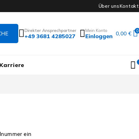
Über uns
Kontakt
Direkter Ansprechpartner
Mein Konto
0
0,00
€
+49 3681 4285027
Einloggen
Karriere
llnummer ein