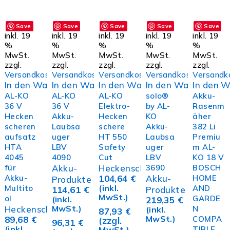
Save
Save
Save
Save
Save
inkl. 19
inkl. 19
inkl. 19
inkl. 19
inkl. 19
%
%
%
%
%
MwSt.
MwSt.
MwSt.
MwSt.
MwSt.
zzgl.
zzgl.
zzgl.
zzgl.
zzgl.
Versandkosten
Versandkosten
Versandkosten
Versandkosten
Versandk
In den Warenkorb
In den Warenkorb
In den Warenkorb
In den Warenkorb
In den 
AL-KO
AL-KO
AL-KO
solo®
Akku-
36 V
36 V
Elektro-
by AL-
Rasenm
Hecken
Akku-
Hecken
KO
äher
scheren
Laubsa
schere
Akku-
382 Li
aufsatz
uger
HT 550
Laubsa
Premiu
HTA
LBV
Safety
uger
m AL-
4045
4090
Cut
LBV
KO 18 V
für
Akku-
Heckenscheren
3690
BOSCH
Akku-
104,64
€
Akku-
HOME
Produkte
(inkl.
Multito
AND
114,61
€
Produkte
MwSt.)
ol
GARDE
(inkl.
219,35
€
MwSt.)
Heckenscheren
N
(inkl.
87,93
€
MwSt.)
89,68
€
COMPA
(zzgl.
96,31
€
(inkl.
MwSt.)
TIBLE