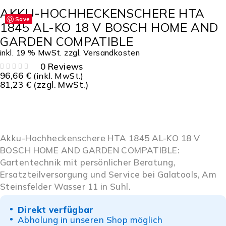
AKKU-HOCHHECKENSCHERE HTA
Save
1845 AL-KO 18 V BOSCH HOME AND
GARDEN COMPATIBLE
inkl. 19 % MwSt.
zzgl.
Versandkosten
0 Reviews
96,66
€
(inkl. MwSt.)
BEWERTET MIT
VON 5
81,23
€
(zzgl. MwSt.)
Akku-Hochheckenschere HTA 1845 AL-KO 18 V
BOSCH HOME AND GARDEN COMPATIBLE:
Gartentechnik mit persönlicher Beratung,
Ersatzteilversorgung und Service bei Galatools, Am
Steinsfelder Wasser 11 in Suhl.
Direkt verfügbar
Abholung in unseren Shop möglich