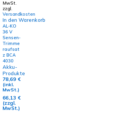
MwSt.
zzgl.
Versandkosten
In den Warenkorb
AL-KO
36 V
Sensen-
Trimme
raufsat
z BCA
4030
Akku-
Produkte
78,69
€
(inkl.
MwSt.)
66,13
€
(zzgl.
MwSt.)