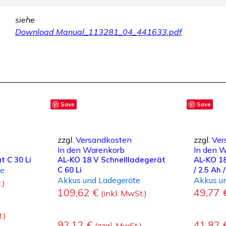
siehe
Download Manual_113281_04_441633.pdf
Save
Save
zzgl.
Versandkosten
zzgl.
Ver
In den Warenkorb
In den 
 C 30 Li
AL-KO 18 V Schnellladegerät
AL-KO 18
te
C 60 Li
/ 2.5 Ah 
Akkus und Ladegeräte
Akkus u
.)
109,62
€
49,77
(inkl. MwSt.)
.)
92,12
€
41,82
(zzgl. MwSt.)