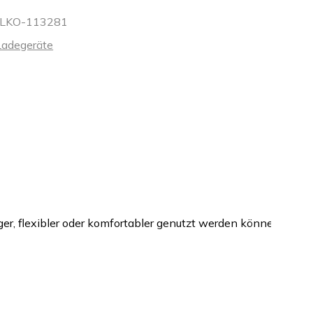
LKO-113281
Ladegeräte
er, flexibler oder komfortabler genutzt werden können.