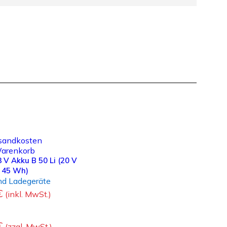
sandkosten
Warenkorb
 V Akku B 50 Li (20 V
/ 45 Wh)
nd Ladegeräte
€
(inkl. MwSt.)
€
(zzgl. MwSt.)