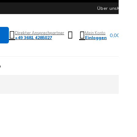
Über uns
Kontakt
Direkter Ansprechpartner
Mein Konto
0,00
€
0
+49 3681 4285027
Einloggen
0
e