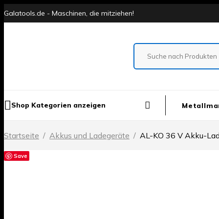
Galatools.de - Maschinen, die mitziehen!
Shop Kategorien anzeigen
Metallma
Startseite
/
Akkus und Ladegeräte
/
AL-KO 36 V Akku-Lad
Save