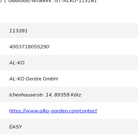
 | Galatools-Artikelnr.: GT-ALKO-113281
113281
4003718055290
AL-KO
AL-KO Geräte GmbH
Ichenhauserstr. 14, 89359 Kötz
https://www.alko-garden.com/contact
EASY