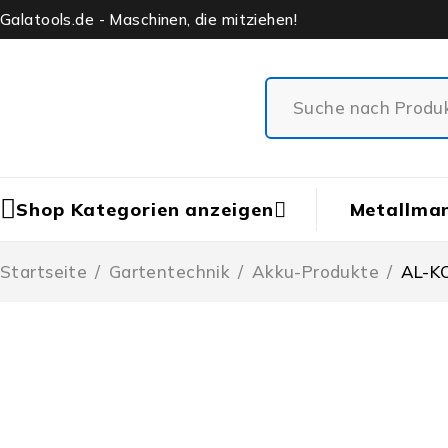
Galatools.de - Maschinen, die mitziehen!
Shop Kategorien anzeigen
Metallma
Startseite
/
Gartentechnik
/
Akku-Produkte
/
AL-KO