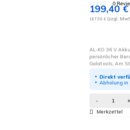
0 Revi
199,40
€
BEWERTET MIT
VON 5
(zzgl. MwS
167,56
€
AL-KO 36 V Akku-
persönlicher Ber
Galatools, Am St
Direkt verf
Abholung in