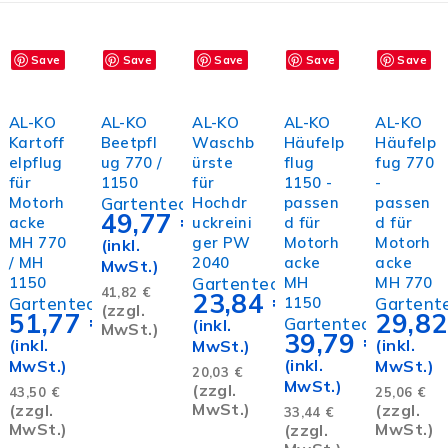
Save
Save
Save
Save
Save
In den
In den
In den
In den
In den
Warenkorb
Warenkorb
Warenkorb
Warenkorb
Warenk
AL-KO
AL-KO
AL-KO
AL-KO
AL-KO
Kartoff
Beetpfl
Waschb
Häufelp
Häufelp
elpflug
ug 770 /
ürste
flug
fug 770
für
1150
für
1150 -
-
Motorh
Gartentechnik
Hochdr
passen
passen
49,77
€
acke
uckreini
d für
d für
MH 770
ger PW
Motorh
Motorh
(inkl.
/ MH
2040
acke
acke
MwSt.)
1150
Gartentechnik
MH
MH 770
41,82
€
23,84
€
Gartentechnik
1150
Gartent
(zzgl.
51,77
€
29,8
Gartentechnik
(inkl.
MwSt.)
39,79
€
(inkl.
(inkl.
MwSt.)
(inkl.
MwSt.)
MwSt.)
20,03
€
MwSt.)
(zzgl.
43,50
€
25,06
€
MwSt.)
(zzgl.
(zzgl.
33,44
€
MwSt.)
MwSt.)
(zzgl.