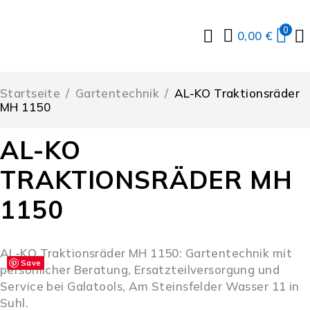
0
0,00
€
Startseite
/
Gartentechnik
/
AL-KO Traktionsräder
MH 1150
AL-KO
TRAKTIONSRÄDER MH
1150
AL-KO Traktionsräder MH 1150: Gartentechnik mit
Save
persönlicher Beratung, Ersatzteilversorgung und
Service bei Galatools, Am Steinsfelder Wasser 11 in
Suhl.