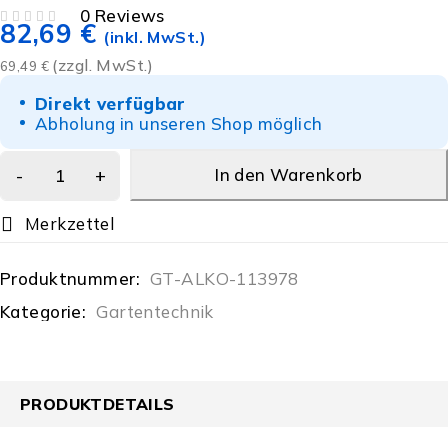
0 Reviews
82,69
€
BEWERTET MIT
VON 5
(inkl. MwSt.)
(zzgl. MwSt.)
69,49
€
Direkt verfügbar
Abholung in unseren Shop möglich
In den Warenkorb
Produktnummer:
GT-ALKO-113978
Kategorie:
Gartentechnik
PRODUKTDETAILS