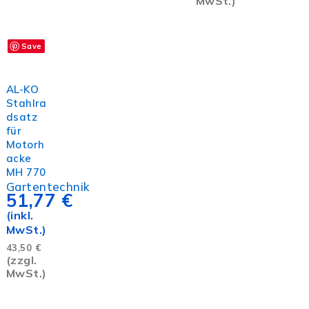
MwSt.)
Save
In den
Warenkorb
AL-KO
Stahlra
dsatz
für
Motorh
acke
MH 770
Gartentechnik
51,77
€
(inkl.
MwSt.)
43,50
€
(zzgl.
MwSt.)