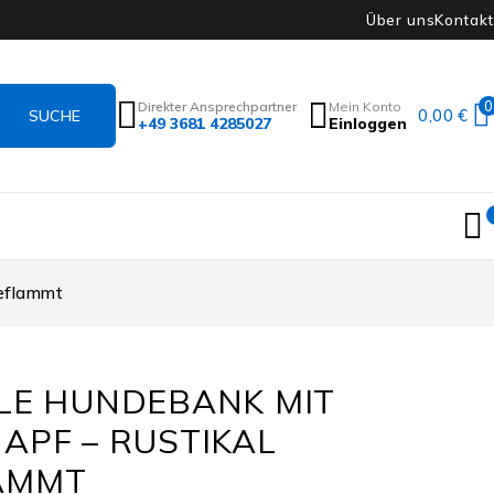
Über uns
Kontakt
0
Direkter Ansprechpartner
Mein Konto
0,00
€
+49 3681 4285027
Einloggen
geflammt
LE HUNDEBANK MIT
APF – RUSTIKAL
AMMT