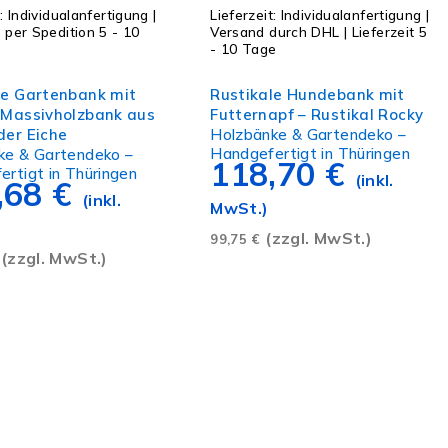
t:
Individualanfertigung |
Lieferzeit:
Individualanfertigung |
 per Spedition 5 - 10
Versand durch DHL | Lieferzeit 5
- 10 Tage
ung wählen
Ausführung wählen
le Gartenbank mit
Rustikale Hundebank mit
 Massivholzbank aus
Futternapf – Rustikal Rocky
der Eiche
Holzbänke & Gartendeko –
Handgefertigt in Thüringen
ke & Gartendeko –
118,70
€
rtigt in Thüringen
(inkl.
,68
€
(inkl.
MwSt.)
(zzgl. MwSt.)
99,75
€
(zzgl. MwSt.)