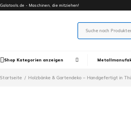
Galatools.de - Maschinen, die mitziehen!
Shop Kategorien anzeigen
Metallmanufa
Startseite
/
Holzbänke & Gartendeko – Handgefertigt in Th