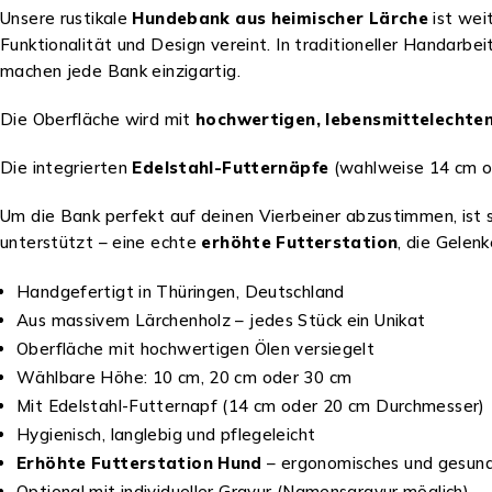
Unsere rustikale
Hundebank aus heimischer Lärche
ist wei
Funktionalität und Design vereint. In traditioneller Handarbei
machen jede Bank einzigartig.
Die Oberfläche wird mit
hochwertigen, lebensmittelechten
Die integrierten
Edelstahl-Futternäpfe
(wahlweise 14 cm od
Um die Bank perfekt auf deinen Vierbeiner abzustimmen, ist si
unterstützt – eine echte
erhöhte Futterstation
, die Gelen
Handgefertigt in Thüringen, Deutschland
Aus massivem Lärchenholz – jedes Stück ein Unikat
Oberfläche mit hochwertigen Ölen versiegelt
Wählbare Höhe: 10 cm, 20 cm oder 30 cm
Mit Edelstahl-Futternapf (14 cm oder 20 cm Durchmesser)
Hygienisch, langlebig und pflegeleicht
Erhöhte Futterstation Hund
– ergonomisches und gesund
Optional mit individueller Gravur (Namensgravur möglich)