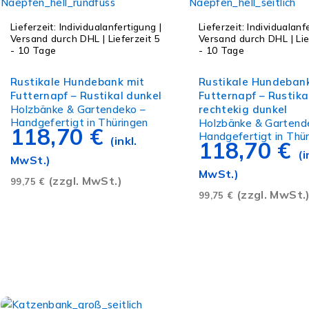
Lieferzeit:
Individualanfertigung |
Lieferzeit:
Individualanf
Versand durch DHL | Lieferzeit 5
Versand durch DHL | Lie
- 10 Tage
- 10 Tage
Ausführung wählen
Ausführung wählen
Rustikale Hundebank mit
Rustikale Hundeban
Futternapf – Rustikal dunkel
Futternapf – Rustika
Holzbänke & Gartendeko –
rechtekig dunkel
Handgefertigt in Thüringen
Holzbänke & Gartend
118,70
€
Handgefertigt in Thü
(inkl.
118,70
€
(i
MwSt.)
MwSt.)
(zzgl. MwSt.)
99,75
€
(zzgl. MwSt.
99,75
€