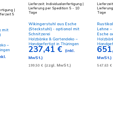
Lieferzeit:
Individualanfertigung |
Lieferzei
Lieferung per Spedition 5 - 10
Lieferung
ertigung |
Tage
Tage
ferzeit 5
Ausführung wählen
Ausführ
Wikingerstuhl aus Esche
Rustika
(Steckstuhl) - optional mit
Lehne –
k mit
Schnitzerei
Esche o
l
Holzbänke & Gartendeko –
Holzbän
Handgefertigt in Thüringen
Handgefe
eko –
237,41
€
651
ringen
(inkl.
nkl.
MwSt.)
MwSt.)
(zzgl. MwSt.)
199,50
€
547,63
€
)