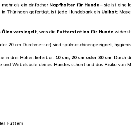
t mehr als ein einfacher
Napfhalter für Hunde
– sie ist eine 
t in Thüringen gefertigt, ist jede Hundebank ein
Unikat
: Mase
 Ölen versiegelt
, was die
Futterstation für Hunde
widersta
er 20 cm Durchmesser) sind spülmaschinengeeignet, hygienisch
e in drei Höhen lieferbar:
10 cm, 20 cm oder 30 cm
. Durch 
ke und Wirbelsäule deines Hundes schont und das Risiko von 
es Füttern