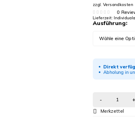
zzgl.
Versandkosten
0 Revie
Lieferzeit:
Individual
BEWERTET MIT
VON 5
Ausführung
Direkt verfü
Abholung in u