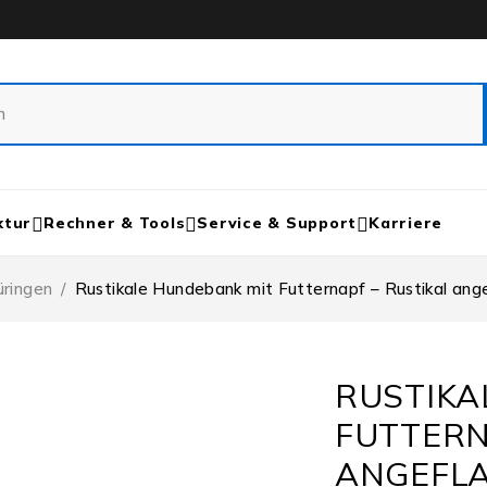
ktur
Rechner & Tools
Service & Support
Karriere
üringen
/
Rustikale Hundebank mit Futternapf – Rustikal an
RUSTIKA
FUTTERN
ANGEFL