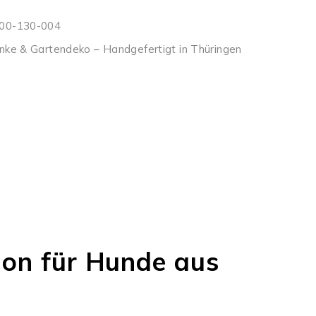
00-130-004
nke & Gartendeko – Handgefertigt in Thüringen
ion für Hunde aus