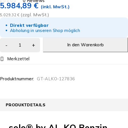
0 Reviews
5.984,89
€
BEWERTET MIT
VON 5
(inkl. MwSt.)
(zzgl. MwSt.)
5.029,32
€
Direkt verfügbar
Abholung in unseren Shop möglich
In den Warenkorb
Produktnummer:
GT-ALKO-127836
PRODUKTDETAILS
solo® by AL-KO Benzin-