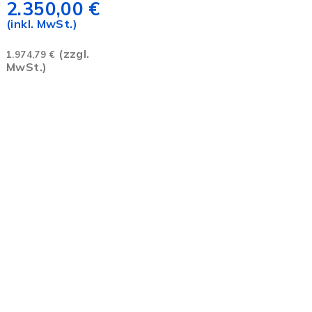
2.350,00
€
(inkl. MwSt.)
(zzgl.
1.974,79
€
MwSt.)
Power, die weiter bringt
info@galatools.de
+49 3681 4285027
Tb-icon-brand-facebook
Tb-icon-brand-instagram
Youtube