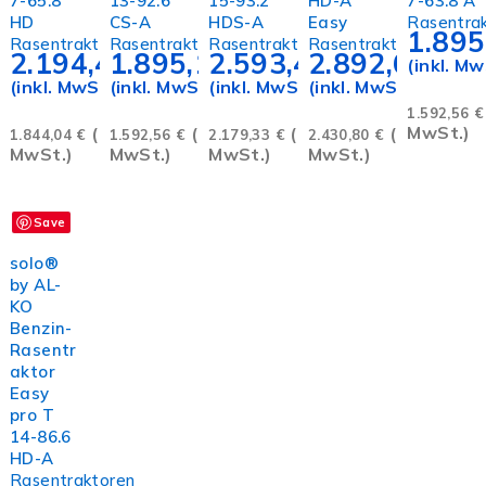
7-65.8
13-92.6
15-93.2
HD-A
7-63.8 A
HD
CS-A
HDS-A
Easy
Rasentra
1.89
Rasentraktoren
Rasentraktoren
Rasentraktoren
Rasentraktoren
2.194,41
1.895,15
€
2.593,40
€
2.892,65
€
€
(inkl. Mw
(inkl. MwSt.)
(inkl. MwSt.)
(inkl. MwSt.)
(inkl. MwSt.)
1.592,56
€
MwSt.)
(zzgl.
(zzgl.
(zzgl.
(zzgl.
1.844,04
€
1.592,56
€
2.179,33
€
2.430,80
€
MwSt.)
MwSt.)
MwSt.)
MwSt.)
Save
In den Warenkorb
solo®
by AL-
KO
Benzin-
Rasentr
aktor
Easy
pro T
14-86.6
HD-A
Rasentraktoren