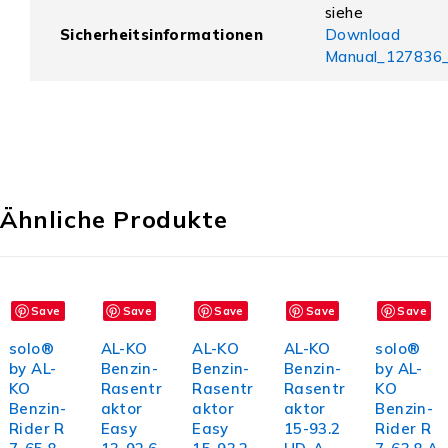
siehe
Sicherheitsinformationen
Download
Manual_127836_
Ähnliche Produkte
Save
Save
Save
Save
Save
In den Warenkorb
In den Warenkorb
In den Warenkorb
In den Warenkorb
In den W
solo®
AL-KO
AL-KO
AL-KO
solo®
by AL-
Benzin-
Benzin-
Benzin-
by AL-
KO
Rasentr
Rasentr
Rasentr
KO
Benzin-
aktor
aktor
aktor
Benzin-
Rider R
Easy
Easy
15-93.2
Rider R