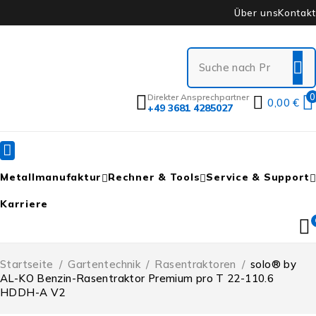
Über uns
Kontakt
0
Direkter Ansprechpartner
0,00
€
+49 3681 4285027
Metallmanufaktur
Rechner & Tools
Service & Support
Karriere
Startseite
/
Gartentechnik
/
Rasentraktoren
/
solo® by
AL-KO Benzin-Rasentraktor Premium pro T 22-110.6
HDDH-A V2