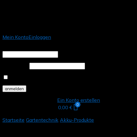
Mein Konto
Einloggen
Benutzername oder E-Mail Adresse *
Password *
Angemeldet bleiben
Ich bin ein neuer Kunde.
Ein Konto erstellen
0
0,00
€
Startseite
/
Gartentechnik
/
Akku-Produkte
/
Akku-
Rasenmäher 38.2 Li Comfort AL-KO 18 V BOSCH HOME
AND GARDEN COMPATIBLE inkl. 2 Akkus und Ladegerät