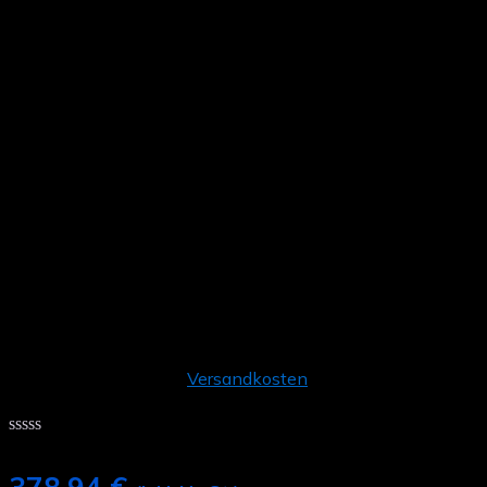
AKKU-RASENMÄHER 38.2
LI COMFORT AL-KO 18 V
BOSCH HOME AND
GARDEN COMPATIBLE
INKL. 2 AKKUS UND
LADEGERÄT
inkl. 19 % MwSt.
zzgl.
Versandkosten
0 Reviews
Bewertet
mit
0