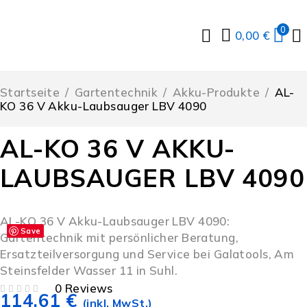
0
0,00
€
Startseite
/
Gartentechnik
/
Akku-Produkte
/
AL-
KO 36 V Akku-Laubsauger LBV 4090
AL-KO 36 V AKKU-
LAUBSAUGER LBV 4090
AL-KO 36 V Akku-Laubsauger LBV 4090:
Save
Gartentechnik mit persönlicher Beratung,
Ersatzteilversorgung und Service bei Galatools, Am
Steinsfelder Wasser 11 in Suhl.
0 Reviews
114,61
€
BEWERTET MIT
VON 5
(inkl. MwSt.)