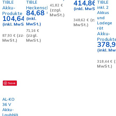
414,86
€
TIBLE
TIBLE
TIBLE
41,82
€
Akku-
Heckenscheren
inkl. 2
(inkl. MwSt.)
(zzgl.
84,68
€
Akkus
Produkte
MwSt.)
104,64
€
und
(inkl.
(zzgl.
348,62
€
Ladege
MwSt.)
(inkl. MwSt.)
MwSt.)
rät
71,16
€
Akku-
(zzgl.
(zzgl.
87,93
€
Produkt
MwSt.)
MwSt.)
378,
(inkl. Mw
(
318,44
€
MwSt.)
Save
In den
Warenkorb
AL-KO
36 V
Akku-
Laubblä