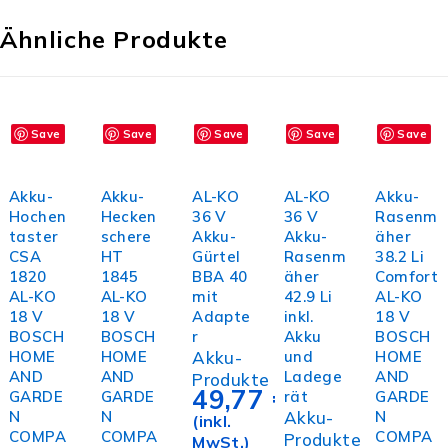
Ähnliche Produkte
Save
Save
Save
Save
Save
In den
In den
In den
In den
In den
Warenkorb
Warenkorb
Warenkorb
Warenkorb
Warenk
Akku-
Akku-
AL-KO
AL-KO
Akku-
Hochen
Hecken
36 V
36 V
Rasenm
taster
schere
Akku-
Akku-
äher
CSA
HT
Gürtel
Rasenm
38.2 Li
1820
1845
BBA 40
äher
Comfort
AL-KO
AL-KO
mit
42.9 Li
AL-KO
18 V
18 V
Adapte
inkl.
18 V
BOSCH
BOSCH
r
Akku
BOSCH
HOME
HOME
Akku-
und
HOME
AND
AND
Ladege
AND
Produkte
49,77
€
GARDE
GARDE
rät
GARDE
N
N
Akku-
N
(inkl.
COMPA
COMPA
COMPA
Produkte
MwSt.)