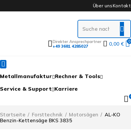
Über uns
Kontakt
Direkter Ansprechpartner
0
0,00
€
+49 3681 4285027
Metallmanufaktur
Rechner & Tools
Service & Support
Karriere
Startseite
/
Forsttechnik
/
Motorsägen
/
AL-KO
Benzin-Kettensäge BKS 3835