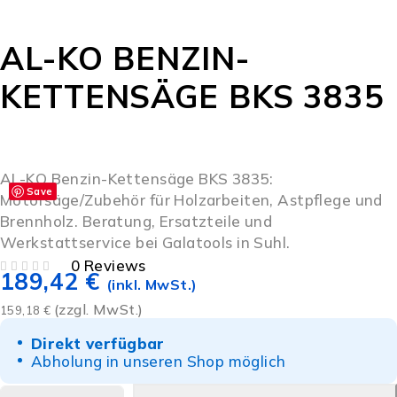
AL-KO BENZIN-
KETTENSÄGE BKS 3835
AL-KO Benzin-Kettensäge BKS 3835:
Save
Motorsäge/Zubehör für Holzarbeiten, Astpflege und
Brennholz. Beratung, Ersatzteile und
Werkstattservice bei Galatools in Suhl.
0 Reviews
189,42
€
BEWERTET MIT
VON 5
(inkl. MwSt.)
(zzgl. MwSt.)
159,18
€
Direkt verfügbar
Abholung in unseren Shop möglich