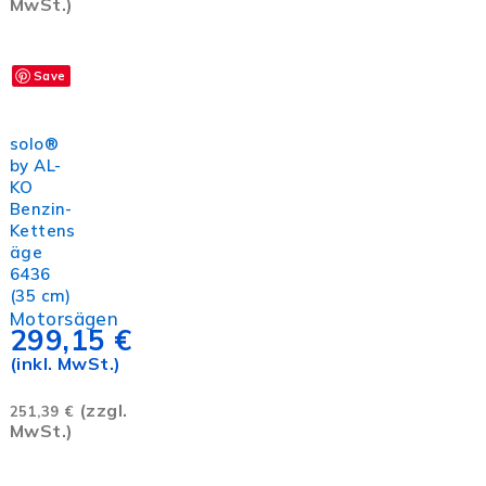
MwSt.)
Save
In den
Warenkorb
solo®
by AL-
KO
Benzin-
Kettens
äge
6436
(35 cm)
Motorsägen
299,15
€
(inkl. MwSt.)
(zzgl.
251,39
€
MwSt.)