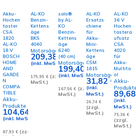
In den
In den
In den
In den
In den
Warenkorb
Warenkorb
Warenkorb
Warenkorb
Warenk
Akku-
AL-KO
solo®
AL-KO
AL-KO
Hochen
Benzin-
by AL-
Ersatzs
36 V
taster
Kettens
KO
chiene
Hochen
CSA
äge
Benzin-
für
tastera
1820
BKS
Kettens
Akku-
ufsatz
AL-KO
4040
äge
Mini-
CSA
18 V
Motorsägen
6240
Kettens
4020
209,38
€
BOSCH
(40 cm)
äge
für
HOME
Motorsägen
CSM
Akku-
(inkl. MwSt.)
199,40
€
AND
1815
Multito
GARDE
Motorsägen
ol
(inkl. MwSt.)
(zzgl.
175,95
€
31,82
€
N
Akku-
MwSt.)
COMPA
(inkl.
Produkt
(zzgl.
167,56
€
89,6
TIBLE
MwSt.)
MwSt.)
Akku-
(inkl.
26,74
€
Produkte
MwSt.)
(zzgl.
104,64
€
MwSt.)
75,36
€
(inkl. MwSt.)
(zzgl.
MwSt.)
(zzgl.
87,93
€