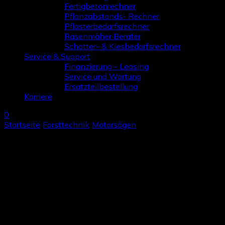
Fertigbetonrechner
Pflanzabstands- Rechner
Pflasterbedarfsrechner
Rasenmäher Berater
Schotter- & Kiesbedarfsrechner
Service & Support
Finanzierung - Leasing
Service und Wartung
Ersatzteilbestellung
Karriere
0
Startseite
/
Forsttechnik
/
Motorsägen
/
solo® by AL-KO Benzi