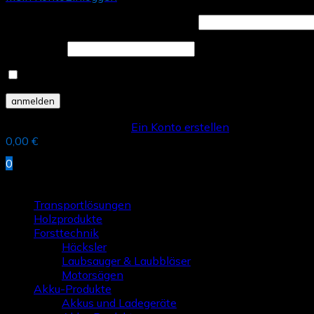
Benutzername oder E-Mail Adresse *
Password *
Angemeldet bleiben
Ich bin ein neuer Kunde.
Ein Konto erstellen
0,00
€
0
Shop Kategorien anzeigen
Transportlösungen
Holzprodukte
Forsttechnik
Häcksler
Laubsauger & Laubbläser
Motorsägen
Akku-Produkte
Akkus und Ladegeräte