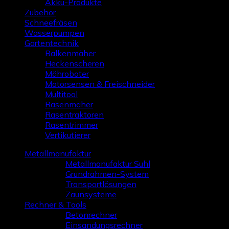
Akku-Produkte
Zubehör
Schneefräsen
Wasserpumpen
Gartentechnik
Balkenmäher
Heckenscheren
Mähroboter
Motorsensen & Freischneider
Multitool
Rasenmäher
Rasentraktoren
Rasentrimmer
Vertikutierer
Metallmanufaktur
Metallmanufaktur Suhl
Grundrahmen-System
Transportlösungen
Zaunsysteme
Rechner & Tools
Betonrechner
Einsandungsrechner